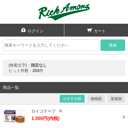
ログイン
カート
検索
[検索文字]：
指定なし
ヒット件数：
253
件
商品一覧
おすすめ順
価格順
新着順
ロイコテープ P
1,300円(内税)