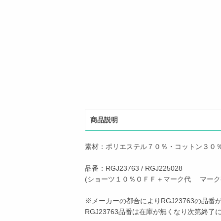
商品説明
素材：ポリエステル７０％・コットン３０
品番：RGJ23763 / RGJ225028
(ショーツ１０％ＯＦＦ＋マーク代 マーク有：
※メーカーの都合によりRGJ23763の品番が
RGJ23763品番は在庫が無くなり次第終