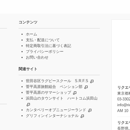
コンテンツ
ホーム
支払・配送について
特定商取引法に基づく表記
プライバシーポリシー
お問い合わせ
関連サイト
世田谷区ラグビースクール S.R.F.S
菅平高原旅館組合 ペンション部
リクエ
菅平高原のサマーショップ
東京都杉
浜田山のタウンサイト ハートコム浜田山
03-330
info@r
カンタベリーオブニュージーランド
AM 10
グリフィンインターナショナル
リクエ
長野県