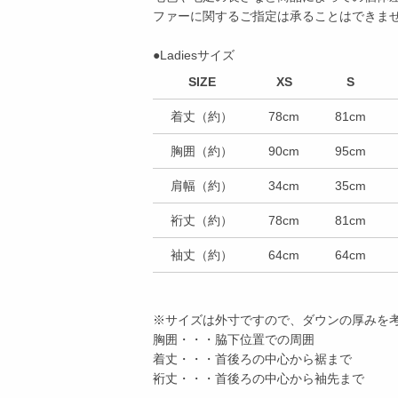
ファーに関するご指定は承ることはできま
●Ladiesサイズ
SIZE
XS
S
着丈（約）
78cm
81cm
胸囲（約）
90cm
95cm
肩幅（約）
34cm
35cm
裄丈（約）
78cm
81cm
袖丈（約）
64cm
64cm
※サイズは外寸ですので、ダウンの厚みを
胸囲・・・脇下位置での周囲
着丈・・・首後ろの中心から裾まで
裄丈・・・首後ろの中心から袖先まで