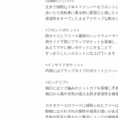
<2WAYジッパー>
丈夫で強靭な２ＷＡＹジッパーをフロント
歩いたり自転車に乗る時に窮屈だと感じた
保温性をキープしたままアクティブな動き
<フロントポケット>
両サイドにフリース素材のハンドウォーマ
両サイド下部にフラップポケットを装備し
あえてマチに無いポケットにすることで
すっきりしたシルエットに仕上げています
<インサイドポケット>
内側にはフラップタイプのポケットとジッ
<ロングリブ>
袖口にはリブ編みのニットカフを装備し手
袖口から風や冷気の侵入を防ぎ保湿性を確
カナダグースのフードに縁取られたファー
動物にはそれぞれの個性や成長の違いがあ
毛色や毛足の長さなど商品によっての個体