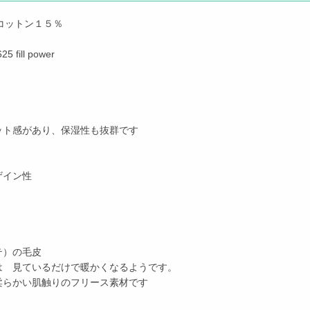
/コットン１５％
25 fill power
ット感があり、保湿性も抜群です
ザイン性
テ）の毛皮
は 見ているだけで暖かくなるようです。
柔らかい肌触りのフリース素材です