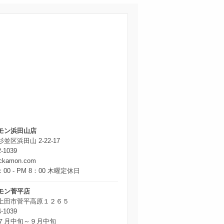
モン浜田山店
並区浜田山 2-22-17
2-1039
ickamon.com
：00 - PM 8：00 木曜定休日
モン菅平店
上田市菅平高原１２６５
4-1039
７月中旬～９月中旬