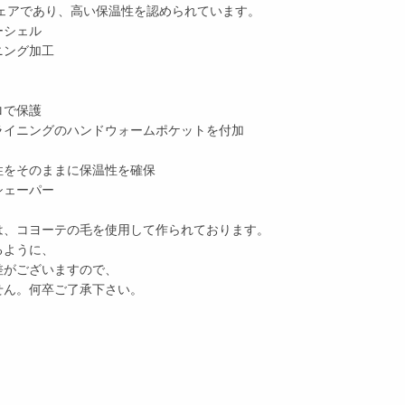
ェアであり、高い保温性を認められています。
ーシェル
ニング加工
ロで保護
ライニングのハンドウォームポケットを付加
性をそのままに保温性を確保
シェーパー
は、コヨーテの毛を使用して作られております。
るように、
差がございますので、
せん。何卒ご了承下さい。