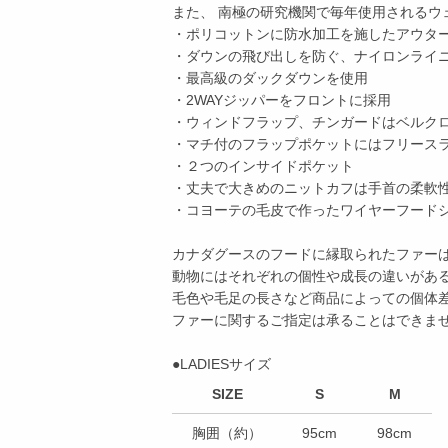
また、 南極の研究機関で毎年使用されるウ
・ポリコットンに防水加工を施したアウタ
・ダウンの飛び出しを防ぐ、ナイロンライ
・最高級のダックダウンを使用
・2WAYジッパーをフロントに採用
・ウィンドフラップ、チンガードはベルク
・マチ付のフラップポケットにはフリース
・２つのインサイドポケット
・丈夫で大きめのニットカフは手首の柔軟
・コヨーテの毛皮で作ったワイヤーフード
カナダグースのフードに縁取られたファー
動物にはそれぞれの個性や成長の違いがあ
毛色や毛足の長さなど商品によっての個体
ファーに関するご指定は承ることはできま
●LADIESサイズ
SIZE
S
M
胸囲（約）
95cm
98cm