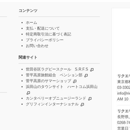
コンテンツ
ホーム
支払・配送について
特定商取引法に基づく表記
プライバシーポリシー
お問い合わせ
関連サイト
世田谷区ラグビースクール S.R.F.S
菅平高原旅館組合 ペンション部
リクエ
菅平高原のサマーショップ
東京都杉
浜田山のタウンサイト ハートコム浜田山
03-330
info@r
カンタベリーオブニュージーランド
AM 10
グリフィンインターナショナル
リクエ
長野県
0268-7
営業日