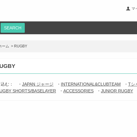
マ
SEARCH
ホーム
>
RUGBY
UGBY
り込む：
・
JAPAN ジャージ
・
INTERNATIONAL&CLUBTEAM
・
Tシ
UGBY SHORTS/BASELAYER
・
ACCESSORIES
・
JUNIOR RUGBY